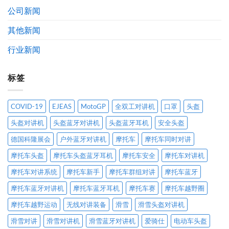
能
示
展
公司新闻
科
通
历
技
告
程
其他新闻
有
限
公
行业新闻
司
标签
COVID-19
EJEAS
MotoGP
全双工对讲机
口罩
头盔
头盔对讲机
头盔蓝牙对讲机
头盔蓝牙耳机
安全头盔
德国科隆展会
户外蓝牙对讲机
摩托车
摩托车同时对讲
摩托车头盔
摩托车头盔蓝牙耳机
摩托车安全
摩托车对讲机
摩托车对讲系统
摩托车新手
摩托车群组对讲
摩托车蓝牙
摩托车蓝牙对讲机
摩托车蓝牙耳机
摩托车赛
摩托车越野圈
摩托车越野运动
无线对讲装备
滑雪
滑雪头盔对讲机
滑雪对讲
滑雪对讲机
滑雪蓝牙对讲机
爱骑仕
电动车头盔