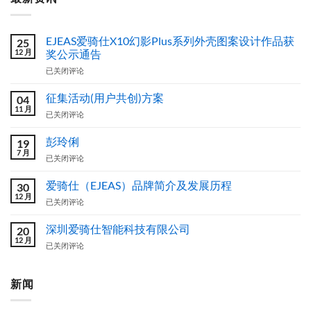
EJEAS爱骑仕X10幻影Plus系列外壳图案设计作品获
25
12 月
奖公示通告
EJEAS
已关闭评论
爱
骑
征集活动(用户共创)方案
04
仕
11 月
征
已关闭评论
X10
集
幻
活
彭玲俐
影
19
动
7 月
Plus
彭
已关闭评论
(用
系
玲
户
列
俐
爱骑仕（EJEAS）品牌简介及发展历程
共
30
外
12 月
创)
壳
爱
已关闭评论
方
图
骑
案
案
仕
深圳爱骑仕智能科技有限公司
20
设
（EJEAS）
12 月
深
已关闭评论
计
品
圳
作
牌
爱
品
简
骑
新闻
获
介
仕
奖
及
智
公
发