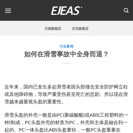
跳
到
内
容
天猫旗舰店
京东旗舰店
行业新闻
如何在滑雪事故中全身而退？
近年来，国内已发生多起滑雪者因头部撞击安全防护网立柱
或其他障碍物，导致严重受伤甚至死亡的悲剧。所以现在滑
雪越来越重视头盔的重要性。
滑雪头盔的外壳一般是由PC(聚碳酸酯)或ABS(工程塑料的一
种)制成，PC头盔外壳的材质为PC，外壳和主体是融合到一
起的。PC一体头盔比ABS头盔要轻，一般PC头盔重量在