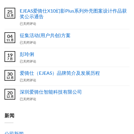
EJEAS爱骑仕X10幻影Plus系列外壳图案设计作品获
25
12 月
奖公示通告
EJEAS
已关闭评论
爱
骑
征集活动(用户共创)方案
04
仕
11 月
征
已关闭评论
X10
集
幻
活
彭玲俐
影
19
动
7 月
Plus
彭
已关闭评论
(用
系
玲
户
列
俐
爱骑仕（EJEAS）品牌简介及发展历程
共
30
外
12 月
创)
壳
爱
已关闭评论
方
图
骑
案
案
仕
深圳爱骑仕智能科技有限公司
20
设
（EJEAS）
12 月
深
已关闭评论
计
品
圳
作
牌
爱
品
简
骑
新闻
获
介
仕
奖
及
智
公
发
能
示
展
公司新闻