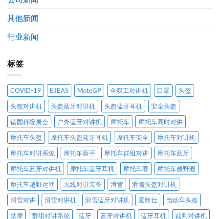
科
通
历
技
告
程
其他新闻
有
限
公
行业新闻
司
标签
COVID-19
EJEAS
MotoGP
全双工对讲机
口罩
头盔
头盔对讲机
头盔蓝牙对讲机
头盔蓝牙耳机
安全头盔
德国科隆展会
户外蓝牙对讲机
摩托车
摩托车同时对讲
摩托车头盔
摩托车头盔蓝牙耳机
摩托车安全
摩托车对讲机
摩托车对讲系统
摩托车新手
摩托车群组对讲
摩托车蓝牙
摩托车蓝牙对讲机
摩托车蓝牙耳机
摩托车赛
摩托车越野圈
摩托车越野运动
无线对讲装备
滑雪
滑雪头盔对讲机
滑雪对讲
滑雪对讲机
滑雪蓝牙对讲机
爱骑仕
电动车头盔
禁摩
群组对讲系统
蓝牙
蓝牙对讲机
蓝牙耳机
裁判对讲机