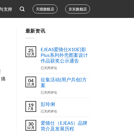
与支持
天猫旗舰店
京东旗舰店
最新资讯
EJEAS爱骑仕X10幻影
25
12 月
Plus系列外壳图案设计
作品获奖公示通告
EJEAS
已关闭评论
避
爱
骑
，痛
征集活动(用户共创)方
04
仕
11 月
案
X10
征
已关闭评论
幻
集
影
活
Plus
彭玲俐
19
动
系
7 月
彭
已关闭评论
(用
列
玲
户
外
俐
爱骑仕（EJEAS）品牌
共
30
壳
12 月
创)
简介及发展历程
图
方
案