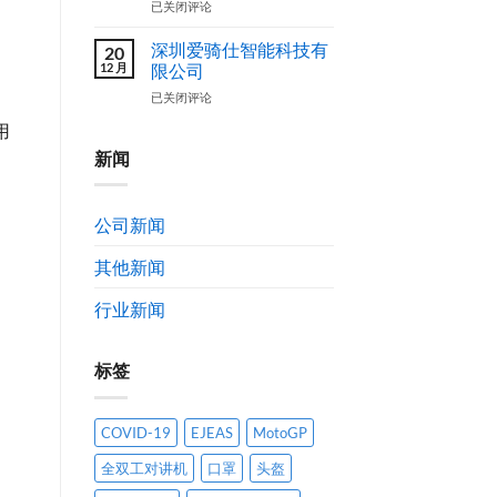
爱
已关闭评论
案
设
骑
计
仕
深圳爱骑仕智能科技有
20
作
（EJEAS）
12 月
限公司
品
品
获
深
已关闭评论
牌
奖
圳
简
用
公
爱
介
示
骑
新闻
及
通
仕
发
告
智
展
能
历
公司新闻
科
程
技
其他新闻
有
限
公
行业新闻
司
标签
COVID-19
EJEAS
MotoGP
全双工对讲机
口罩
头盔