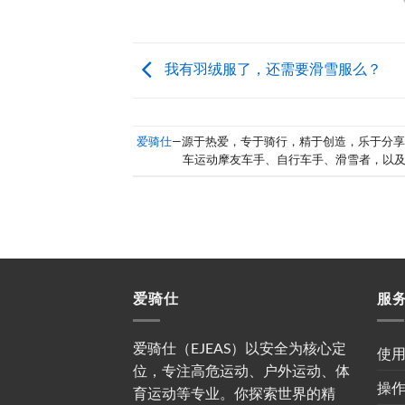
我有羽绒服了，还需要滑雪服么？
爱骑仕
—源于热爱，专于骑行，精于创造，乐于分
车运动摩友车手、自行车手、滑雪者，以
爱骑仕
服
爱骑仕（EJEAS）以安全为核心定
使
位，专注高危运动、户外运动、体
操
育运动等专业。你探索世界的精