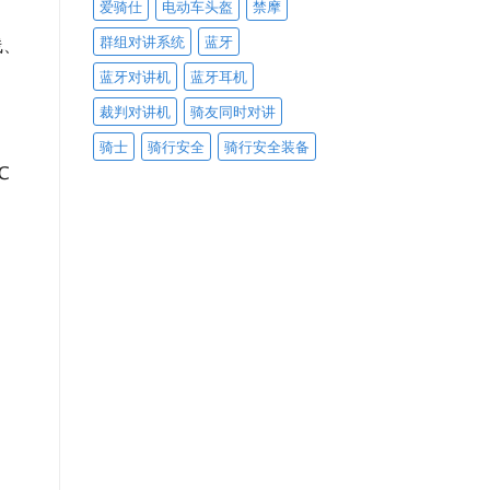
爱骑仕
电动车头盔
禁摩
群组对讲系统
蓝牙
线、
蓝牙对讲机
蓝牙耳机
裁判对讲机
骑友同时对讲
骑士
骑行安全
骑行安全装备
℃