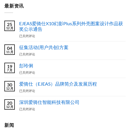
最新资讯
EJEAS爱骑仕X10幻影Plus系列外壳图案设计作品获
25
12 月
奖公示通告
EJEAS
已关闭评论
爱
骑
征集活动(用户共创)方案
04
仕
11 月
征
已关闭评论
X10
集
幻
活
彭玲俐
影
19
动
7 月
Plus
彭
已关闭评论
(用
系
玲
户
列
俐
爱骑仕（EJEAS）品牌简介及发展历程
共
30
外
12 月
创)
壳
爱
已关闭评论
方
图
骑
案
案
仕
深圳爱骑仕智能科技有限公司
20
设
（EJEAS）
12 月
深
已关闭评论
计
品
圳
作
牌
爱
品
简
骑
新闻
获
介
仕
奖
及