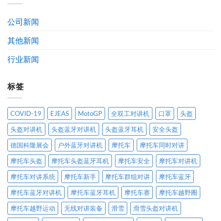
智
公
发
能
示
展
公司新闻
科
通
历
技
告
程
其他新闻
有
限
公
行业新闻
司
标签
COVID-19
EJEAS
MotoGP
全双工对讲机
口罩
头盔
头盔对讲机
头盔蓝牙对讲机
头盔蓝牙耳机
安全头盔
德国科隆展会
户外蓝牙对讲机
摩托车
摩托车同时对讲
摩托车头盔
摩托车头盔蓝牙耳机
摩托车安全
摩托车对讲机
摩托车对讲系统
摩托车新手
摩托车群组对讲
摩托车蓝牙
摩托车蓝牙对讲机
摩托车蓝牙耳机
摩托车赛
摩托车越野圈
摩托车越野运动
无线对讲装备
滑雪
滑雪头盔对讲机