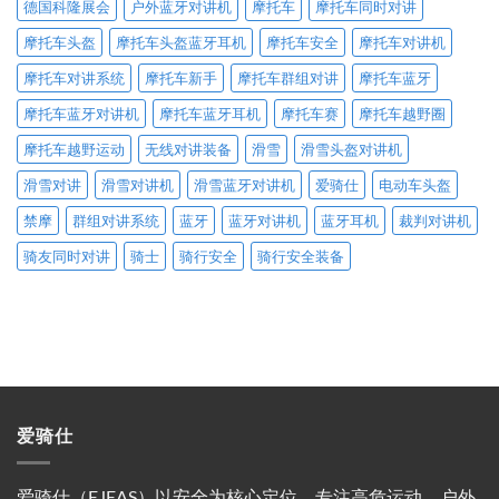
德国科隆展会
户外蓝牙对讲机
摩托车
摩托车同时对讲
摩托车头盔
摩托车头盔蓝牙耳机
摩托车安全
摩托车对讲机
摩托车对讲系统
摩托车新手
摩托车群组对讲
摩托车蓝牙
摩托车蓝牙对讲机
摩托车蓝牙耳机
摩托车赛
摩托车越野圈
摩托车越野运动
无线对讲装备
滑雪
滑雪头盔对讲机
滑雪对讲
滑雪对讲机
滑雪蓝牙对讲机
爱骑仕
电动车头盔
禁摩
群组对讲系统
蓝牙
蓝牙对讲机
蓝牙耳机
裁判对讲机
骑友同时对讲
骑士
骑行安全
骑行安全装备
爱骑仕
爱骑仕（EJEAS）以安全为核心定位，专注高危运动、户外