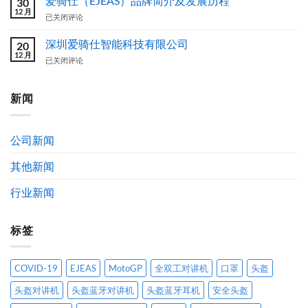
爱骑仕（EJEAS）品牌简介及发展历程
30
外
12 月
创)
壳
爱
已关闭评论
方
图
骑
案
案
仕
深圳爱骑仕智能科技有限公司
20
设
（EJEAS）
12 月
深
已关闭评论
计
品
圳
作
牌
爱
品
简
骑
新闻
获
介
仕
奖
及
智
公
发
能
示
展
公司新闻
科
通
历
技
告
程
其他新闻
有
限
公
行业新闻
司
标签
COVID-19
EJEAS
MotoGP
全双工对讲机
口罩
头盔
头盔对讲机
头盔蓝牙对讲机
头盔蓝牙耳机
安全头盔