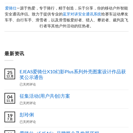
爱骑仕
—源于热爱，专于骑行，精于创造，乐于分享，你的移动户外智能
安全通讯伴侣。致力于提供专业的
蓝牙对讲安全通讯系统
给赛车运动摩友
车手、自行车手、滑雪者，以及滑雪板爱好者、猎人、攀岩者、裁判及飞
行者等其他户外活动的狂热者。
最新资讯
EJEAS爱骑仕X10幻影Plus系列外壳图案设计作品获
25
12 月
奖公示通告
EJEAS
已关闭评论
爱
骑
征集活动(用户共创)方案
04
仕
11 月
征
已关闭评论
X10
集
幻
活
彭玲俐
影
19
动
7 月
Plus
彭
已关闭评论
(用
系
玲
户
列
俐
共