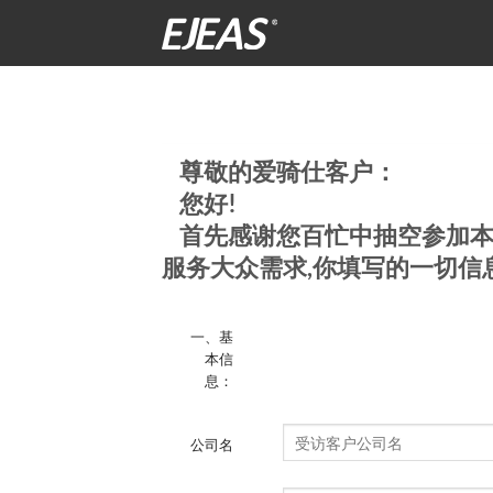
跳
到
内
容
尊敬的爱骑仕客户：
您好!
首先感谢您百忙中抽空参加本次
服务大众需求,你填写的一切信
一、基
本信
息：
公司名