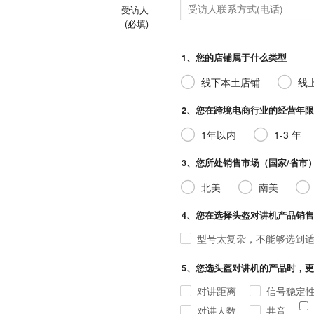
受访人
(必填)
1、您的店铺属于什么类型
线下本土店铺
线
2、您在跨境电商行业的经营年限
1年以内
1-3 年
3、您所处销售市场（国家/省市
北美
南美
4、您在选择头盔对讲机产品销售时，遇到
型号太复杂，不能够选到
5、您选头盔对讲机的产品时，更在意
对讲距离
信号稳定
对讲人数
共音