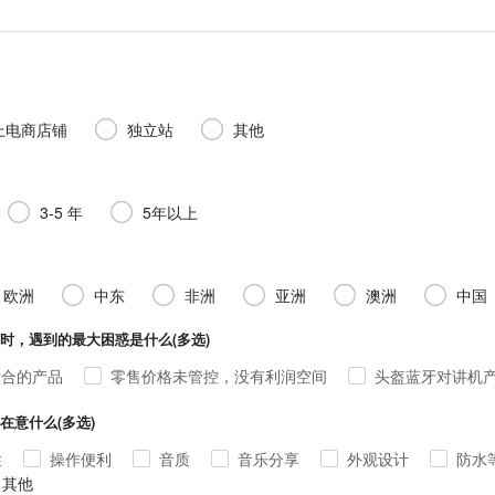
上电商店铺
独立站
其他
3-5 年
5年以上
）
欧洲
中东
非洲
亚洲
澳洲
中国
的最大困惑是什么(多选)
适合的产品
零售价格未管控，没有利润空间
头盔蓝牙对讲机
什么(多选)
性
操作便利
音质
音乐分享
外观设计
防水
其他