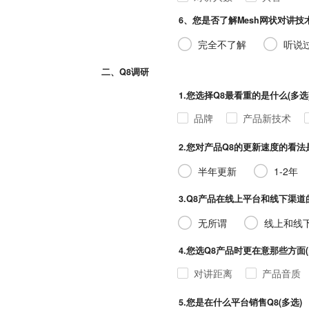
6、您是否了解Mesh网状对讲技
完全不了解
听说过
二、Q8调研
1.您选择Q8最看重的是什么(多选
品牌
产品新技术
2.您对产品Q8的更新速度的看法
半年更新
1-2年
3.Q8产品在线上平台和线下渠道的零
无所谓
线上和线
4.您选Q8产品时更在意那些方面(多
对讲距离
产品音质
5.您是在什么平台销售Q8(多选)