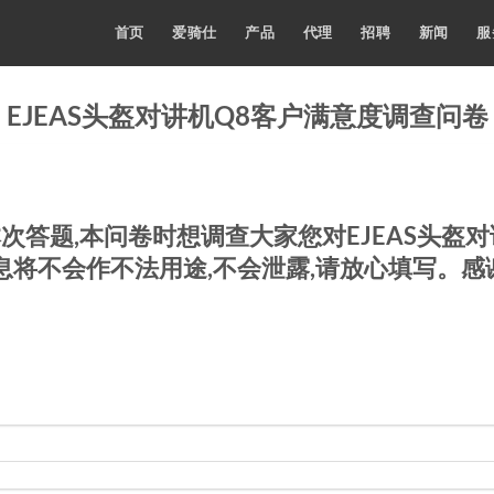
首页
爱骑仕
产品
代理
招聘
新闻
服
EJEAS头盔对讲机Q8客户满意度调查问卷
答题,本问卷时想调查大家您对EJEAS头盔对
息将不会作不法用途,不会泄露,请放心填写。感