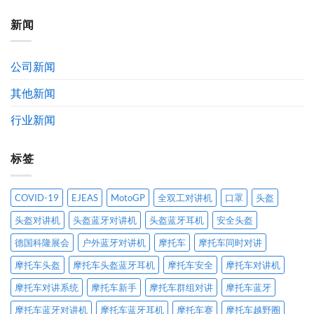
牌
爱
品
简
骑
新闻
获
介
仕
奖
及
智
公
发
能
示
展
公司新闻
科
通
历
技
告
程
其他新闻
有
限
公
行业新闻
司
标签
COVID-19
EJEAS
MotoGP
全双工对讲机
口罩
头盔
头盔对讲机
头盔蓝牙对讲机
头盔蓝牙耳机
安全头盔
德国科隆展会
户外蓝牙对讲机
摩托车
摩托车同时对讲
摩托车头盔
摩托车头盔蓝牙耳机
摩托车安全
摩托车对讲机
摩托车对讲系统
摩托车新手
摩托车群组对讲
摩托车蓝牙
摩托车蓝牙对讲机
摩托车蓝牙耳机
摩托车赛
摩托车越野圈