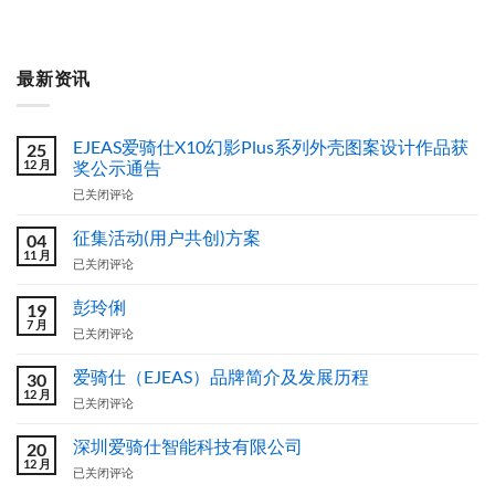
最新资讯
EJEAS爱骑仕X10幻影Plus系列外壳图案设计作品获
25
12 月
奖公示通告
EJEAS
已关闭评论
爱
骑
征集活动(用户共创)方案
04
仕
11 月
征
已关闭评论
X10
集
幻
活
彭玲俐
影
19
动
7 月
Plus
彭
已关闭评论
(用
系
玲
户
列
俐
爱骑仕（EJEAS）品牌简介及发展历程
共
30
外
12 月
创)
壳
爱
已关闭评论
方
图
骑
案
案
仕
深圳爱骑仕智能科技有限公司
20
设
（EJEAS）
12 月
深
已关闭评论
计
品
圳
作