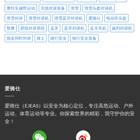
摩托车越野运动
无线对讲装备
滑雪
滑雪头盔对讲机
滑雪对讲
滑雪对讲机
滑雪蓝牙对讲机
爱骑仕
电动车头盔
禁摩
群组对讲系统
蓝牙
蓝牙对讲机
蓝牙耳机
裁判对讲机
骑友同时对讲
骑士
骑行安全
骑行安全装备
爱骑仕
爱骑仕（EJEAS）以安全为核心定位，专注高危运动、户外
运动、体育运动等专业。你探索世界的精彩，我守护你的安
全！