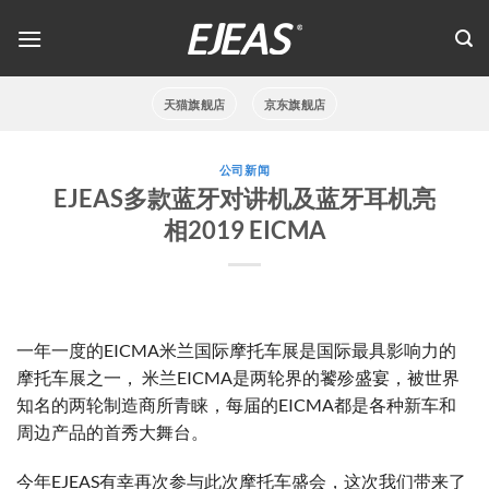
跳
到
内
容
天猫旗舰店
京东旗舰店
公司新闻
EJEAS多款蓝牙对讲机及蓝牙耳机亮
相2019 EICMA
一年一度的EICMA米兰国际摩托车展是国际最具影响力的
摩托车展之一， 米兰EICMA是两轮界的饕殄盛宴，被世界
知名的两轮制造商所青睐，每届的EICMA都是各种新车和
周边产品的首秀大舞台。
今年EJEAS有幸再次参与此次摩托车盛会，这次我们带来了