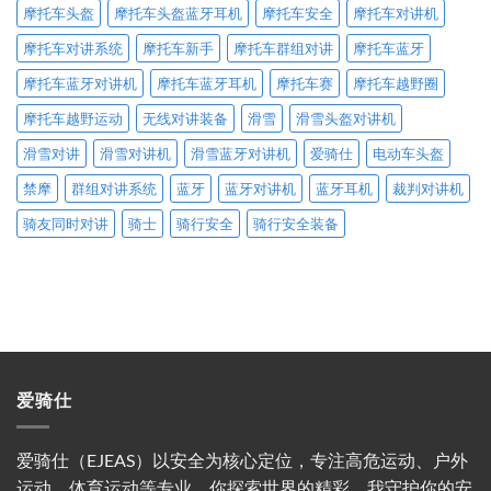
摩托车头盔
摩托车头盔蓝牙耳机
摩托车安全
摩托车对讲机
摩托车对讲系统
摩托车新手
摩托车群组对讲
摩托车蓝牙
摩托车蓝牙对讲机
摩托车蓝牙耳机
摩托车赛
摩托车越野圈
摩托车越野运动
无线对讲装备
滑雪
滑雪头盔对讲机
滑雪对讲
滑雪对讲机
滑雪蓝牙对讲机
爱骑仕
电动车头盔
禁摩
群组对讲系统
蓝牙
蓝牙对讲机
蓝牙耳机
裁判对讲机
骑友同时对讲
骑士
骑行安全
骑行安全装备
爱骑仕
爱骑仕（EJEAS）以安全为核心定位，专注高危运动、户外
运动、体育运动等专业。你探索世界的精彩，我守护你的安