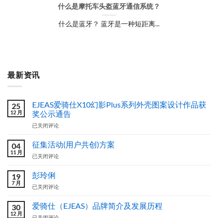
什么是摩托车头盔蓝牙通信系统？
什么是蓝牙？ 蓝牙是一种短距离...
最新资讯
EJEAS爱骑仕X10幻影Plus系列外壳图案设计作品获
25
12 月
奖公示通告
EJEAS
已关闭评论
爱
骑
征集活动(用户共创)方案
04
仕
11 月
征
已关闭评论
X10
集
幻
活
彭玲俐
影
19
动
7 月
Plus
彭
已关闭评论
(用
系
玲
户
列
俐
爱骑仕（EJEAS）品牌简介及发展历程
共
30
外
12 月
创)
壳
爱
已关闭评论