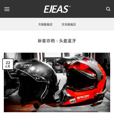
跳
到
内
容
天猫旗舰店
京东旗舰店
标签存档：
头盔蓝牙
22
6 月