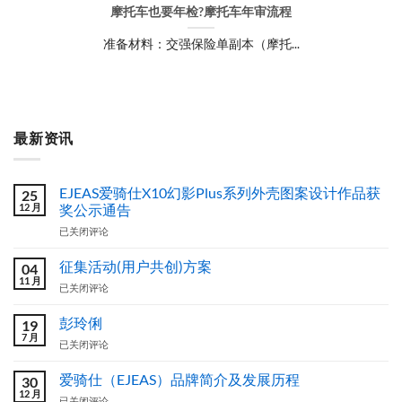
摩托车也要年检?摩托车年审流程
准备材料：交强保险单副本（摩托...
最新资讯
EJEAS爱骑仕X10幻影Plus系列外壳图案设计作品获
25
12 月
奖公示通告
EJEAS
已关闭评论
爱
骑
征集活动(用户共创)方案
04
仕
11 月
征
已关闭评论
X10
集
幻
活
彭玲俐
影
19
动
7 月
Plus
彭
已关闭评论
(用
系
玲
户
列
俐
爱骑仕（EJEAS）品牌简介及发展历程
共
30
外
12 月
创)
壳
爱
已关闭评论