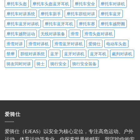
摩托车头盔
摩托车头盔蓝牙耳机
摩托车安全
摩托车对讲机
摩托车对讲系统
摩托车新手
摩托车群组对讲
摩托车蓝牙
摩托车蓝牙对讲机
摩托车蓝牙耳机
摩托车赛
摩托车越野圈
摩托车越野运动
无线对讲装备
滑雪
滑雪头盔对讲机
滑雪对讲
滑雪对讲机
滑雪蓝牙对讲机
爱骑仕
电动车头盔
禁摩
群组对讲系统
蓝牙
蓝牙对讲机
蓝牙耳机
裁判对讲机
骑友同时对讲
骑士
骑行安全
骑行安全装备
爱骑仕
爱骑仕（EJEAS）以安全为核心定位，专注高危运动、户外
运动、体育运动等专业。你探索世界的精彩，我守护你的安