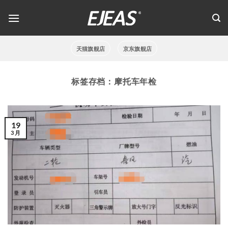
跳
到
内
容
天猫旗舰店
京东旗舰店
标签存档：
摩托车年检
19
3 月