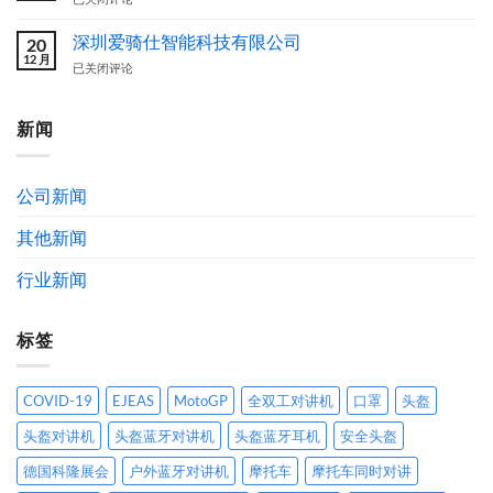
方
图
骑
案
案
仕
深圳爱骑仕智能科技有限公司
20
设
（EJEAS）
12 月
深
已关闭评论
计
品
圳
作
牌
爱
品
简
骑
新闻
获
介
仕
奖
及
智
公
发
能
示
展
公司新闻
科
通
历
技
告
程
其他新闻
有
限
公
行业新闻
司
标签
COVID-19
EJEAS
MotoGP
全双工对讲机
口罩
头盔
头盔对讲机
头盔蓝牙对讲机
头盔蓝牙耳机
安全头盔
德国科隆展会
户外蓝牙对讲机
摩托车
摩托车同时对讲