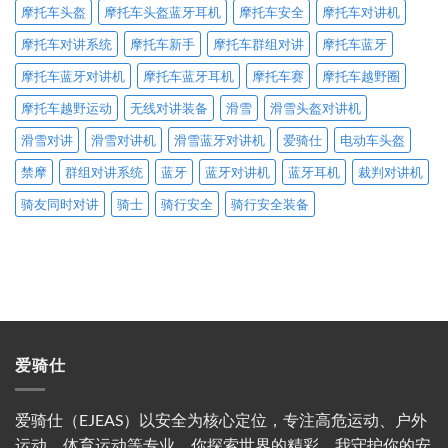
摩托车头盔
摩托车头盔蓝牙耳机
摩托车安全
摩托车对讲机
摩托车对讲系统
摩托车新手
摩托车群组对讲
摩托车蓝牙
摩托车蓝牙对讲机
摩托车蓝牙耳机
摩托车赛
摩托车越野圈
摩托车越野运动
无线对讲装备
滑雪
滑雪头盔对讲机
滑雪对讲
滑雪对讲机
滑雪蓝牙对讲机
爱骑仕
电动车头盔
禁摩
群组对讲系统
蓝牙
蓝牙对讲机
蓝牙耳机
裁判对讲机
骑友同时对讲
骑士
骑行安全
骑行安全装备
爱骑仕
爱骑仕（EJEAS）以安全为核心定位，专注高危运动、户外
运动、体育运动等专业。你探索世界的精彩，我守护你的安