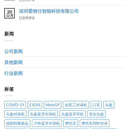
方
图
骑
案
案
仕
深圳爱骑仕智能科技有限公司
20
设
（EJEAS）
12 月
深
已关闭评论
计
品
圳
作
牌
爱
品
简
骑
新闻
获
介
仕
奖
及
智
公
发
能
示
展
公司新闻
科
通
历
技
告
程
其他新闻
有
限
公
行业新闻
司
标签
COVID-19
EJEAS
MotoGP
全双工对讲机
口罩
头盔
头盔对讲机
头盔蓝牙对讲机
头盔蓝牙耳机
安全头盔
德国科隆展会
户外蓝牙对讲机
摩托车
摩托车同时对讲