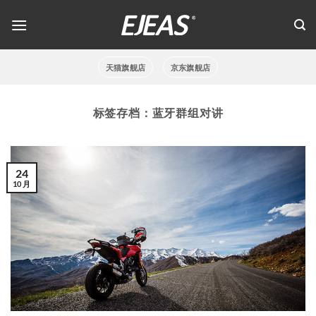
跳
到
内
容
天猫旗舰店
京东旗舰店
标签存档：
蓝牙群组对讲
24
10 月