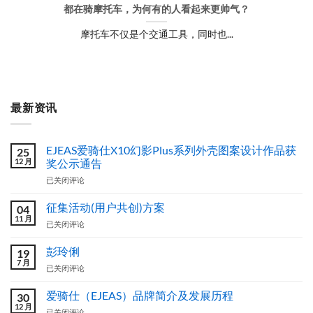
都在骑摩托车，为何有的人看起来更帅气？
摩托车不仅是个交通工具，同时也...
最新资讯
EJEAS爱骑仕X10幻影Plus系列外壳图案设计作品获
25
12 月
奖公示通告
EJEAS
已关闭评论
爱
骑
征集活动(用户共创)方案
04
仕
11 月
征
已关闭评论
X10
集
幻
活
彭玲俐
影
19
动
7 月
Plus
彭
已关闭评论
(用
系
玲
户
列
俐
爱骑仕（EJEAS）品牌简介及发展历程
共
30
外
12 月
创)
壳
爱
已关闭评论