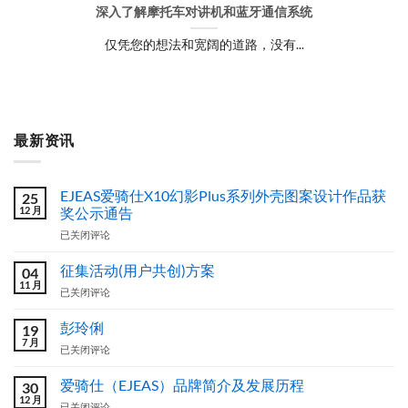
深入了解摩托车对讲机和蓝牙通信系统
仅凭您的想法和宽阔的道路，没有...
最新资讯
EJEAS爱骑仕X10幻影Plus系列外壳图案设计作品获
25
12 月
奖公示通告
EJEAS
已关闭评论
爱
骑
征集活动(用户共创)方案
04
仕
11 月
征
已关闭评论
X10
集
幻
活
彭玲俐
影
19
动
7 月
Plus
彭
已关闭评论
(用
系
玲
户
列
俐
爱骑仕（EJEAS）品牌简介及发展历程
共
30
外
12 月
创)
壳
爱
已关闭评论