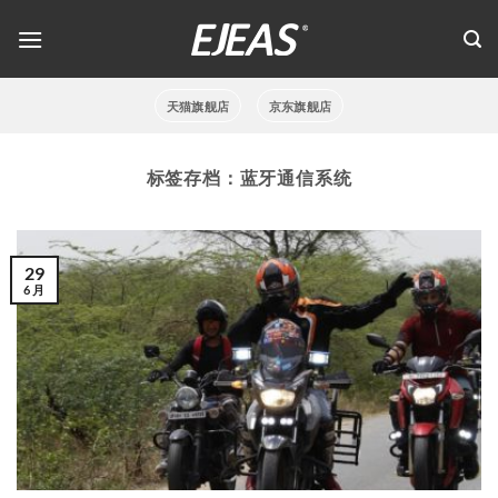
跳
到
内
容
天猫旗舰店
京东旗舰店
标签存档：
蓝牙通信系统
29
6 月