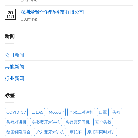
方
图
骑
案
案
仕
深圳爱骑仕智能科技有限公司
20
设
（EJEAS）
12 月
深
已关闭评论
计
品
圳
作
牌
爱
品
简
骑
新闻
获
介
仕
奖
及
智
公
发
能
示
展
公司新闻
科
通
历
技
告
程
其他新闻
有
限
公
行业新闻
司
标签
COVID-19
EJEAS
MotoGP
全双工对讲机
口罩
头盔
头盔对讲机
头盔蓝牙对讲机
头盔蓝牙耳机
安全头盔
德国科隆展会
户外蓝牙对讲机
摩托车
摩托车同时对讲