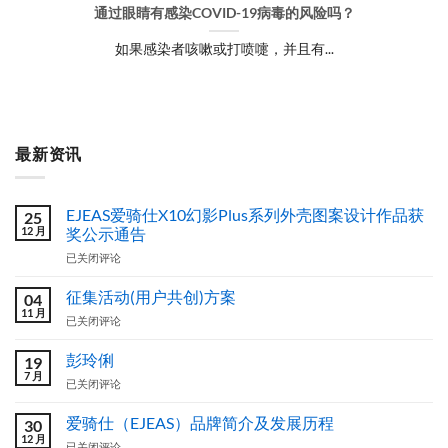
通过眼睛有感染COVID-19病毒的风险吗？
如果感染者咳嗽或打喷嚏，并且有...
最新资讯
EJEAS爱骑仕X10幻影Plus系列外壳图案设计作品获
25
12 月
奖公示通告
EJEAS
已关闭评论
爱
骑
征集活动(用户共创)方案
04
仕
11 月
征
已关闭评论
X10
集
幻
活
彭玲俐
影
19
动
7 月
Plus
彭
已关闭评论
(用
系
玲
户
列
俐
爱骑仕（EJEAS）品牌简介及发展历程
共
30
外
12 月
创)
壳
爱
已关闭评论