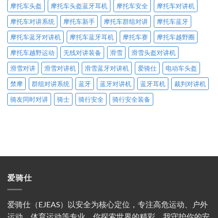
摩托车头盔
摩托车头盔蓝牙耳机
摩托车安全
摩托车对讲机
摩托车对讲系统
摩托车新手
摩托车群组对讲
摩托车蓝牙
摩托车蓝牙对讲机
摩托车蓝牙耳机
摩托车赛
摩托车越野圈
摩托车越野运动
无线对讲装备
滑雪
滑雪头盔对讲机
滑雪对讲
滑雪对讲机
滑雪蓝牙对讲机
爱骑仕
电动车头盔
禁摩
群组对讲系统
蓝牙
蓝牙对讲机
蓝牙耳机
裁判对讲机
骑友同时对讲
骑士
骑行安全
骑行安全装备
爱骑仕
爱骑仕（EJEAS）以安全为核心定位，专注高危运动、户外
运动、体育运动等专业。你探索世界的精彩，我守护你的安