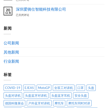
方
图
骑
案
案
仕
深圳爱骑仕智能科技有限公司
20
设
（EJEAS）
12 月
深
已关闭评论
计
品
圳
作
牌
爱
品
简
骑
新闻
获
介
仕
奖
及
智
公
发
能
示
展
公司新闻
科
通
历
技
告
程
其他新闻
有
限
公
行业新闻
司
标签
COVID-19
EJEAS
MotoGP
全双工对讲机
口罩
头盔
头盔对讲机
头盔蓝牙对讲机
头盔蓝牙耳机
安全头盔
德国科隆展会
户外蓝牙对讲机
摩托车
摩托车同时对讲