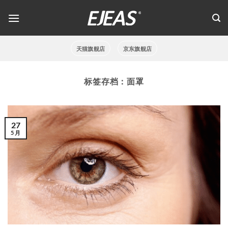
跳
到
内
容
天猫旗舰店
京东旗舰店
标签存档：
面罩
27
5 月