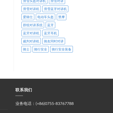
滑雪头盔对讲机
滑雪对讲
滑雪对讲机
滑雪蓝牙对讲机
爱骑仕
电动车头盔
禁摩
群组对讲系统
蓝牙
蓝牙对讲机
蓝牙耳机
裁判对讲机
骑友同时对讲
骑士
骑行安全
骑行安全装备
联系我们
业务电话：(+86)0755-83767788