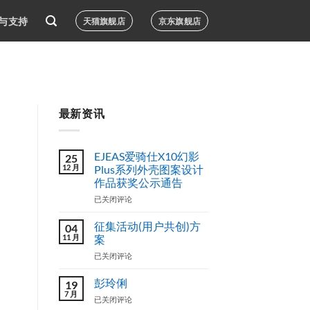
与支持
天猫旗舰店
京东旗舰店
最新资讯
EJEAS爱骑仕X10幻影
25
12 月
Plus系列外壳图案设计
作品获奖公示通告
EJEAS
已关闭评论
爱
骑
征集活动(用户共创)方
04
仕
11 月
案
X10
征
已关闭评论
幻
集
影
活
Plus
彭玲俐
19
动
系
7 月
彭
已关闭评论
(用
列