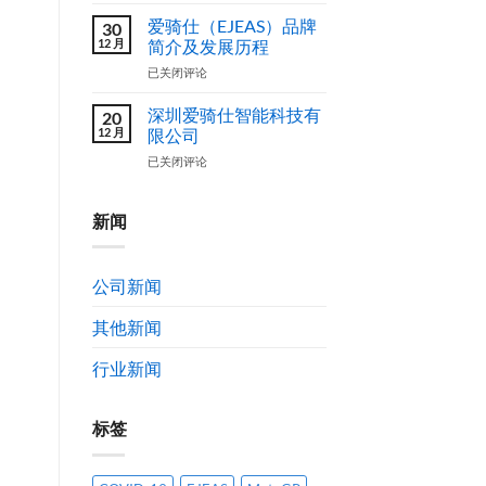
玲
户
外
俐
爱骑仕（EJEAS）品牌
共
30
壳
12 月
创)
简介及发展历程
图
方
案
爱
已关闭评论
案
设
骑
计
仕
深圳爱骑仕智能科技有
20
作
（EJEAS）
12 月
限公司
品
品
获
深
已关闭评论
牌
奖
圳
简
公
爱
介
示
骑
新闻
及
通
仕
发
告
智
展
能
历
公司新闻
科
程
技
其他新闻
有
限
公
行业新闻
司
标签