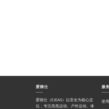
爱骑仕
服
爱骑仕（EJEAS）以安全为核心定
使
位，专注高危运动、户外运动、体