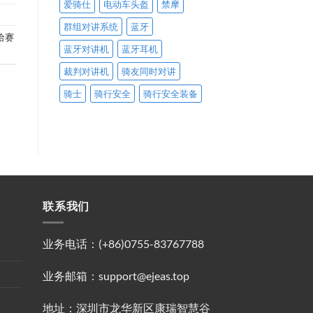
爱骑仕
电动车头盔
禁摩
群组对讲系统
蓝牙
给赛
蓝牙对讲机
蓝牙耳机
裁判对讲机
骑友同时对讲
骑士
骑行安全
骑行安全装备
联系我们
业务电话：(+86)0755-83767788
业务邮箱：support@ejeas.top
地址：深圳市龙华新区康瑞智慧谷