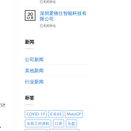
爱
已关闭评论
案
设
骑
计
仕
深圳爱骑仕智能科技有
20
作
（EJEAS）
12 月
限公司
品
品
获
深
已关闭评论
牌
奖
圳
简
公
爱
介
示
骑
新闻
及
通
仕
发
告
智
展
能
历
公司新闻
科
程
技
其他新闻
有
限
公
行业新闻
司
标签
定计
COVID-19
EJEAS
MotoGP
全双工对讲机
口罩
头盔
风