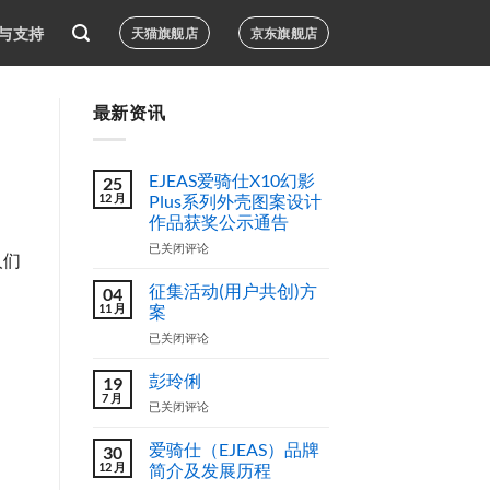
与支持
天猫旗舰店
京东旗舰店
最新资讯
EJEAS爱骑仕X10幻影
25
12 月
Plus系列外壳图案设计
作品获奖公示通告
EJEAS
已关闭评论
人们
爱
骑
征集活动(用户共创)方
04
仕
11 月
案
X10
征
已关闭评论
幻
集
影
活
Plus
彭玲俐
19
动
系
7 月
彭
已关闭评论
(用
列
玲
户
外
俐
爱骑仕（EJEAS）品牌
共
30
壳
12 月
创)
简介及发展历程
图
方
案