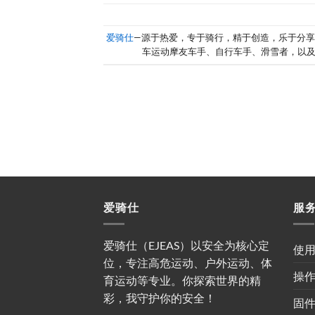
爱骑仕
—源于热爱，专于骑行，精于创造，乐于分
车运动摩友车手、自行车手、滑雪者，以
爱骑仕
服
爱骑仕（EJEAS）以安全为核心定
使
位，专注高危运动、户外运动、体
操
育运动等专业。你探索世界的精
彩，我守护你的安全！
固