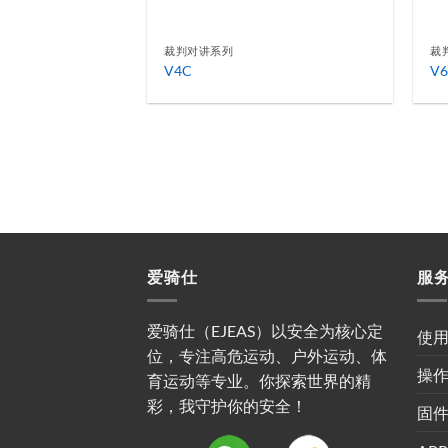
裁判对讲系列
裁
V4C
V
爱骑仕
服
爱骑仕（EJEAS）以安全为核心定
使
位，专注高危运动、户外运动、体
操
育运动等专业。你探索世界的精
彩，我守护你的安全！
固