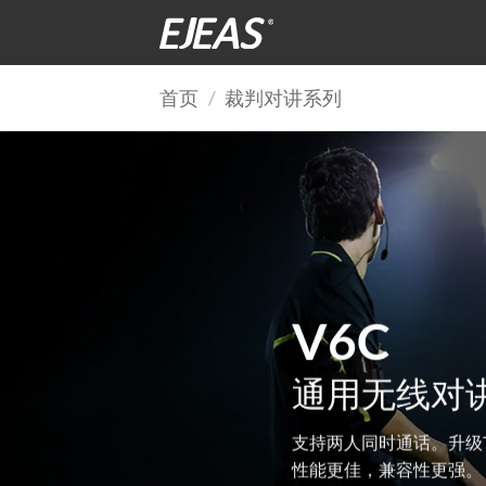
跳
到
内
容
首页
/
裁判对讲系列
V6C
通用无线对
支持两人同时通话。升级T
性能更佳，兼容性更强。