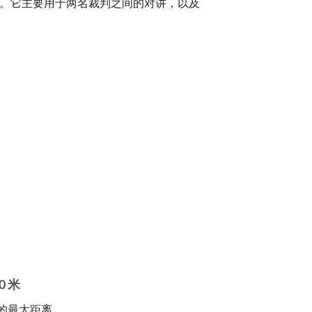
。它主要用于两名裁判之间的对讲，以及
0 米
的最大距离。