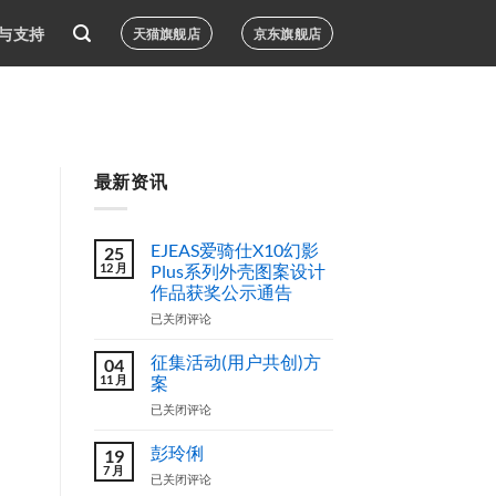
与支持
天猫旗舰店
京东旗舰店
最新资讯
EJEAS爱骑仕X10幻影
25
12 月
Plus系列外壳图案设计
作品获奖公示通告
EJEAS
已关闭评论
爱
骑
征集活动(用户共创)方
04
仕
11 月
案
X10
征
已关闭评论
幻
集
影
活
Plus
彭玲俐
19
动
系
7 月
彭
已关闭评论
(用
列