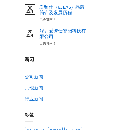
玲
户
外
俐
爱骑仕（EJEAS）品牌
共
30
壳
12 月
创)
简介及发展历程
图
方
案
爱
已关闭评论
案
设
骑
计
仕
深圳爱骑仕智能科技有
20
作
（EJEAS）
12 月
限公司
品
品
获
深
已关闭评论
牌
奖
圳
简
公
爱
介
示
骑
新闻
及
通
仕
发
告
智
展
能
历
公司新闻
科
程
技
其他新闻
有
限
公
行业新闻
司
标签