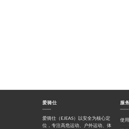
爱骑仕
服
爱骑仕（EJEAS）以安全为核心定
使
位，专注高危运动、户外运动、体