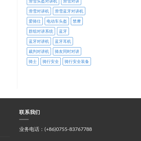
滑雪头盔对讲机
滑雪对讲
滑雪对讲机
滑雪蓝牙对讲机
爱骑仕
电动车头盔
禁摩
群组对讲系统
蓝牙
蓝牙对讲机
蓝牙耳机
裁判对讲机
骑友同时对讲
骑士
骑行安全
骑行安全装备
联系我们
业务电话：(+86)0755-83767788